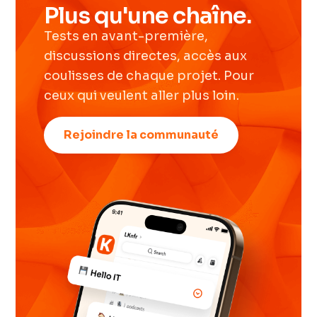
Plus qu'une chaîne.
Tests en avant-première,
discussions directes, accès aux
coulisses de chaque projet. Pour
ceux qui veulent aller plus loin.
Rejoindre la communauté